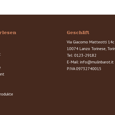
rlesen
Geschäft
Via Giacomo Matteotti 14c
10074 Lanzo Torinese, Tori
t
Tel:
0123-29182
E-Mail:
info@mulinbarot.it
e
P.IVA 09732740015
unt
rodukte