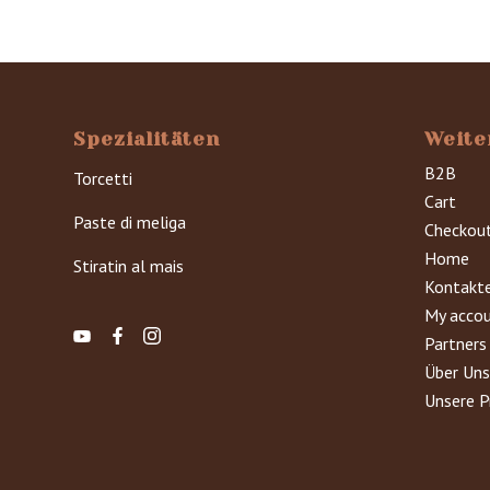
Spezialitäten
Weite
B2B
Torcetti
Cart
Paste di meliga
Checkou
Home
Stiratin al mais
Kontakt
My acco
Partners
Über Uns
Unsere P