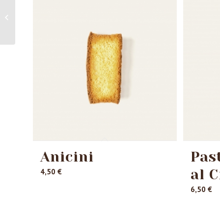
Milchkekse
Anicini
Pas
al 
4,50
€
6,50
€