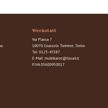
5,00 €
Werkstatt
Via Plassa 7
no
10070 Coassolo Torinese, Torino
Tel:
0123-45587
E-Mail:
mulinbarot@tiscali.it
P.IVA 05600950017