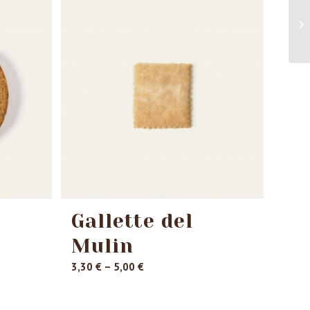
Gallette del
Mulin
Preisspanne:
3,30
€
–
5,00
€
3,30 €
bis