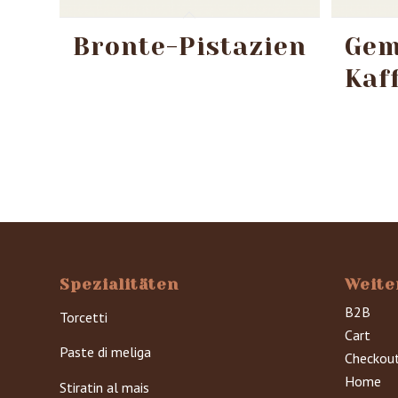
Bronte-Pistazien
Gem
Kaf
Spezialitäten
Weite
B2B
Torcetti
Cart
Paste di meliga
Checkou
Home
Stiratin al mais