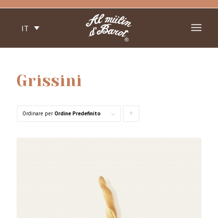
IT
Grissini
Ordinare per
Ordine Predefinito
Clicca
per
ordinare
i
prodotti
in
forma