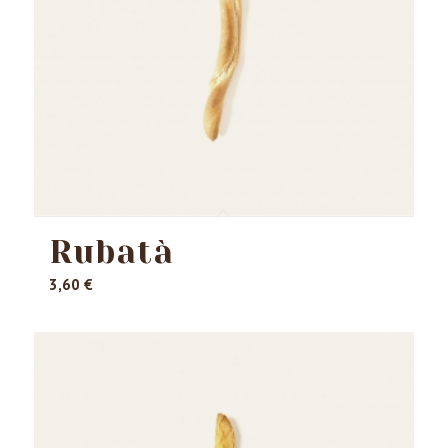
ascendente
Rubatà
3,60
€