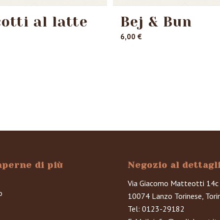
otti al latte
Bej & Bun
6,00
€
aperne di più
Negozio al dettagl
Via Giacomo Matteotti 14c
o
10074 Lanzo Torinese, Tori
Tel:
0123-29182