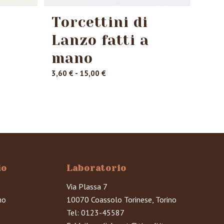
Torcettini di
Lanzo fatti a
mano
Fascia
3,60
€
-
15,00
€
di
prezzo:
da
3,60 €
a
15,00 €
io
Laboratorio
Via Plassa 7
no
10070 Coassolo Torinese, Torino
Tel:
0123-45587